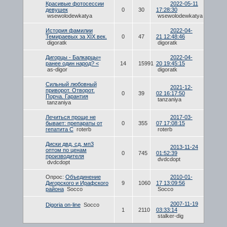
Красивые фотосессии
2022-05-11
девушек
0
30
17:28:30
wsewolodewkatya
wsewolodewkatya
История фамилии
2022-04-
Темираевых за XIX век.
0
47
21 12:48:46
digoratk
digoratk
Дигорцы - Балкарцы=
2022-04-
ранее один народ? <
14
15991
20 19:45:15
as-digor
digoratk
Сильный любовный
2021-12-
приворот. Отворот.
0
39
02 16:17:50
Порча. Гарантия
tanzaniya
tanzaniya
Лечиться проще не
2017-03-
бывает: препараты от
0
355
07 17:08:15
гепатита С
roterb
roterb
Диски двд, сд, мп3
2013-11-24
оптом по ценам
0
745
01:52:39
производителя
dvdcdopt
dvdcdopt
Опрос:
Объединение
2010-01-
Дигорского и Ирафского
9
1060
17 13:09:56
района
Socco
Socco
2007-11-19
Digoria on-line
Socco
1
2110
03:33:14
stalker-dig