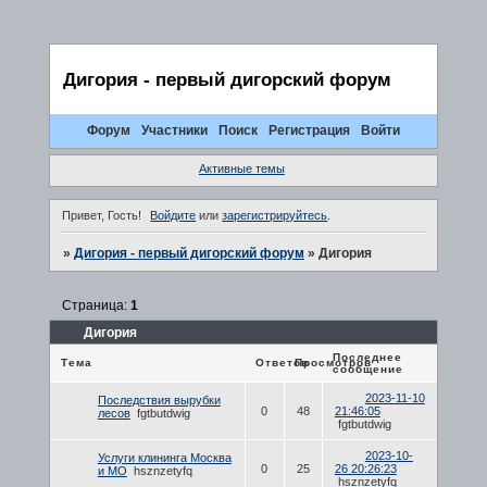
Дигория - первый дигорский форум
Форум
Участники
Поиск
Регистрация
Войти
Активные темы
Привет, Гость!
Войдите
или
зарегистрируйтесь
.
»
Дигория - первый дигорский форум
»
Дигория
Страница:
1
Дигория
Последнее
Тема
Ответов
Просмотров
сообщение
2023-11-10
Последствия вырубки
0
48
21:46:05
лесов
fgtbutdwig
fgtbutdwig
2023-10-
Услуги клининга Москва
0
25
26 20:26:23
и МО
hsznzetyfq
hsznzetyfq