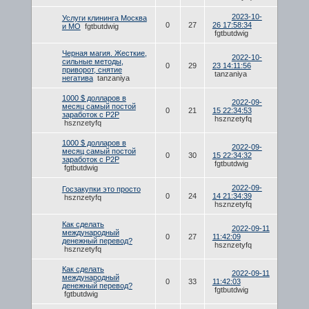
2023-10-
Услуги клининга Москва
0
27
26 17:58:34
и МО
fgtbutdwig
fgtbutdwig
Черная магия. Жесткие,
2022-10-
сильные методы,
0
29
23 14:11:56
приворот, снятие
tanzaniya
негатива
tanzaniya
1000 $ долларов в
2022-09-
месяц самый постой
0
21
15 22:34:53
заработок с P2P
hsznzetyfq
hsznzetyfq
1000 $ долларов в
2022-09-
месяц самый постой
0
30
15 22:34:32
заработок с P2P
fgtbutdwig
fgtbutdwig
2022-09-
Госзакупки это просто
0
24
14 21:34:39
hsznzetyfq
hsznzetyfq
Как сделать
2022-09-11
международный
0
27
11:42:09
денежный перевод?
hsznzetyfq
hsznzetyfq
Как сделать
2022-09-11
международный
0
33
11:42:03
денежный перевод?
fgtbutdwig
fgtbutdwig