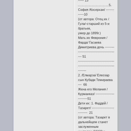
----- 13
...................................5.
София /Косерхан/ -------
-----10
(от автора: Отец их /
Гула/-старший из 5-и
братьев,
умер до 1899г.)
Мать их Феврония /
Фарда/ Гасаева
Димитриева дочь --------
-------------------------------
--- 51
-------------------------------
-------------------------------
-------
2. /Елмарза/ Елеозар
сын Кубади Темираева
--- 66
Жена его Мелания /
Курманказ/ ----------------
--------51
Дети их: 1. Фаддей /
Тазарет/ -------------------
-------- 21
(от автора: Тазарет в
дальнейщем станет
заслуженным