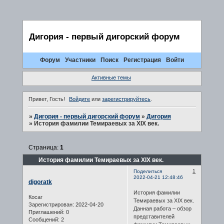
Дигория - первый дигорский форум
Форум
Участники
Поиск
Регистрация
Войти
Активные темы
Привет, Гость!
Войдите
или
зарегистрируйтесь
.
»
Дигория - первый дигорский форум
»
Дигория
»
История фамилии Темираевых за XIX век.
Страница:
1
История фамилии Темираевых за XIX век.
1
Поделиться
2022-04-21 12:48:46
digoratk
История фамилии
Косаг
Темираевых за XIX век.
Зарегистрирован
: 2022-04-20
Данная работа – обзор
Приглашений:
0
представителей
Сообщений:
2