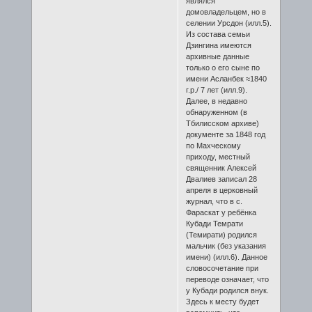
являлся
домовладельцем, но в
селении Урсдон (илл.5).
Из состава семьи
Дзингина имеются
архивные данные
только о его сыне по
имени Асланбек ≈1840
г.р./ 7 лет (илл.9).
Далее, в недавно
обнаруженном (в
Тбилисском архиве)
документе за 1848 год
по Махческому
приходу, местный
священник Алексей
Двалиев записал 28
апреля в церковный
журнал, что в с.
Фараскат у ребёнка
Кубади Темрати
(Темирати) родился
мальчик (без указания
имени) (илл.6). Данное
словосочетание при
переводе означает, что
у Кубади родился внук.
Здесь к месту будет