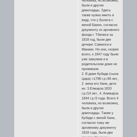
человека, но возможно,
были и другие
домочадцы. Здесь
также нужно иметь в
виду, что у Болата с
женой Баион, согласно
документу из архивного
фонда г. Тбилиси за
1818 год, были две
дочери: Савкизга и
Маниан. Но они, скорее
всего, к 1847 году были
уже замужем и в
родительском доме не
проживали.
2. В доме Кубади (сына
Цара) ≈1798 г.р./49 лет.,
2. жена его Хани, дети
их: 3.Елмарза 1833
г.р./14 лет., 4. Алимарза
1844 г.р./3 года. Всего 4
человека, но возможно,
были и другие
домочадцы. Также у
Кубади с женой Хани,
согласно тому же
архивному документу
1818 года, были две