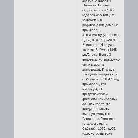
дочери: Хаиркиз и
Мелехан. Но они,
скорее всего, к 1847
году также были уже
замужем и в
родительском доме не
проживали.
3. В доме Бутуга (сына
Цара) ≈1819 г.р./28 лет.,
2. жена его Нагъуда,
дети их: 3. Гула ≈1845
г.р./2 года. Всего 3
человека, но, возможно,
были и другие
домочадцы. Итого, в
трёх домовладениях в
с. Фараскат в 1847 году
проживали, как
минимум, 11
представителей
фамилии Темираевых.
За 1847 год также
следует помнить
вышеупомянутого
Гутина, т.е. Дзингина
(старшего сына
Сабана) ≈1815 г.р./32
года, который тоже