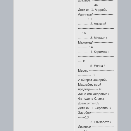
Дзахират/ -----------------
------------- 44
Дети их: 1. Андрей /
Адилгери/ -----------------
------- 19
..............2. Алексий ------
-------------------------------
-- 16
..............3. Михаил /
Махомед/ -----------------
-------- 14
..............4. Каромхан ----
-------------------------------
--- 11
..............5. Елена /
Мерет/ ---------------------
----------- 8
2-ой брат Захарий /
Марзабек/ (мой
прадед)------- 43
Жена его Феврония /
Фати/дочь Слама
Дзансолти -35
Дети их: 1. Серапион /
Заурбег/--------------------
------13
..............2. Елизавета /
Лизинка/ -------------------