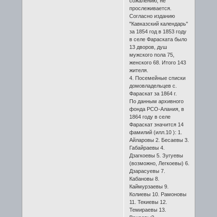
сожалению, не
прослеживается.
Согласно изданию
"Кавказский календарь"
за 1854 год в 1853 году
в селе Фараската было
13 дворов, душ
мужского пола 75,
женского 68. Итого 143
жителя.
4. Посемейные списки
домовладельцев с.
Фараскат за 1864 г.
По данным архивного
фонда РСО-Алания, в
1864 году в селе
Фараскат значится 14
фамилий (илл.10 ): 1.
Айларовы 2. Бесаевы 3.
Габайраевы 4.
Дзагкоевы 5. Зугуевы
(возможно, Легкоевы) 6.
Дзарасуевы 7.
Кабановы 8.
Каймурзаевы 9.
Колиевы 10. Рамоновы
11. Текиевы 12.
Темираевы 13.