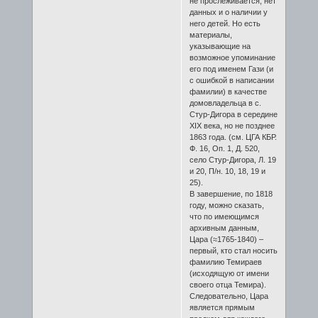
не прослеживается, нет
данных и о наличии у
него детей. Но есть
материалы,
указывающие на
возможное упоминание
его под именем Гази (и
с ошибкой в написании
фамилии) в качестве
домовладельца в с.
Стур-Дигора в середине
XIX века, но не позднее
1863 года. (см. ЦГА КБР.
Ф. 16, Оп. 1, Д. 520,
село Стур-Дигора, Л. 19
и 20, П/н. 10, 18, 19 и
25).
В завершение, по 1818
году, можно сказать,
что по имеющимся
архивным данным,
Цара (≈1765-1840) –
первый, кто стал носить
фамилию Темираев
(исходящую от имени
своего отца Темира).
Следовательно, Цара
является прямым