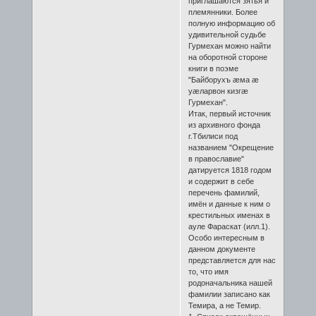
приглашаются зятья и
племянники. Более
полную информацию об
удивительной судьбе
Гурмехан можно найти
на оборотной стороне
книги в поэме
"Байборухъ æма æ
уæларвон кизгæ
Гурмехан".
Итак, первый источник
из архивного фонда
г.Тбилиси под
названием "Окрещение
в православие"
датируется 1818 годом
и содержит в себе
перечень фамилий,
имён и данные к ним о
крестильных именах в
ауле Фараскат (илл.1).
Особо интересным в
данном документе
представляется для нас
то, что имя
родоначальника нашей
фамилии записано как
Темира, а не Темир.