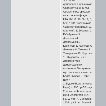
3. Список
домовладельцев в ауле
Фараскат за 1847 год.
Согласно материалам
из архивного фонда
ЦГА КБР. Ф. 16, Оп. 1, Д.
520, в 1847 году в ауле
Фараскат проживали 11
фамилий: 1. Бесаевы 2.
Габайраевы 3.
Дзагкоевы 4.
Дзарасуевы 5.
Кабановы 6. Колиевы 7.
Легкоевы 8. Текиевы 9.
Темираевы 10. Урусовы
11. Худаловы. Из 13
дворов в трёх
домовладениях
проживали Темираевы,
где старшими значатся
Болат, Кубади и Бутуг
(илл.4).
1. В доме Болата (сына
Цара) ≈1795 г.р./52 года,
2. жена его Баион, дети
их: 3. Аслангери 1828
г.р./19 лет., 4. Сабазгери
1838 г.р./ 9 лет. Всего 4