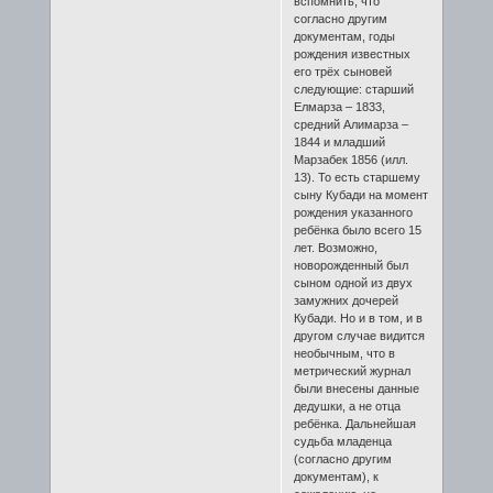
вспомнить, что
согласно другим
документам, годы
рождения известных
его трёх сыновей
следующие: старший
Елмарза – 1833,
средний Алимарза –
1844 и младший
Марзабек 1856 (илл.
13). То есть старшему
сыну Кубади на момент
рождения указанного
ребёнка было всего 15
лет. Возможно,
новорожденный был
сыном одной из двух
замужних дочерей
Кубади. Но и в том, и в
другом случае видится
необычным, что в
метрический журнал
были внесены данные
дедушки, а не отца
ребёнка. Дальнейшая
судьба младенца
(согласно другим
документам), к