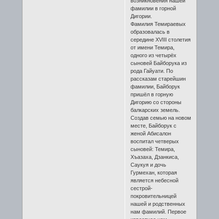
возникновения нашей
фамилии в горной
Дигории.
Фамилия Темираевых
образовалась в
середине XVIII столетия
от имени Темира,
одного из четырёх
сыновей Байборука из
рода Гайуати. По
рассказам старейшин
фамилии, Байборук
пришёл в горную
Дигорию со стороны
балкарских земель.
Создав семью на новом
месте, Байборук с
женой Абисалон
воспитал четверых
сыновей: Темира,
Хъазаха, Дзанкиса,
Саукуя и дочь
Гурмехан, которая
является небесной
сестрой-
покровительницей
нашей и родственных
нам фамилий. Первое