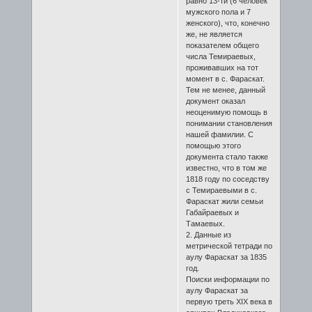
равно 13-ти (6 человек
мужского пола и 7
женского), что, конечно
же, не является
показателем общего
числа Темираевых,
проживавших на тот
момент в с. Фараскат.
Тем не менее, данный
документ оказал
неоценимую помощь в
понимании становления
нашей фамилии. С
помощью этого
документа стало также
известно, что в том же
1818 году по соседству
с Темираевыми в с.
Фараскат жили семьи
Габайраевых и
Тамаевых.
2. Данные из
метрической тетради по
аулу Фараскат за 1835
год.
Поиски информации по
аулу Фараскат за
первую треть XIX века в