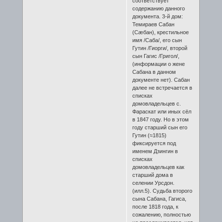
соответствует
содержанию данного
документа. 3-й дом:
Темираев Сабан
(Сæбан), крестильное
имя /Саба/, его сын
Гутин /Гиорги/, второй
сын Гагис /Григол/,
(информации о жене
Сабана в данном
документе нет). Сабан
далее не встречается в
списках
домовладельцев с.
Фараскат или иных сёл
в 1847 году. Но в этом
году старший сын его
Гутин (≈1815)
фиксируется под
именем Дзингин в
списках
домовладельцев как
старший дома в
селении Урсдон.
(илл.5). Судьба второго
сына Сабана, Гагиса,
после 1818 года, к
сожалению, полностью