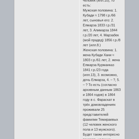
человек (илл.10), то
есть:
Мужская половина: 1.
Кубади ≈ 1798 г.р./66
лет, сыновья его: 2.
Елмарза 1833 г.р./31
лет, 3. Алимарза 1844
г.р./20 лет, 4. Марзабек
(мой прадед) 1856 г.р./8
лет (илл.8.)
Женская половина: 1.
жена Кубади Хани ≈
1803 г.р./61 лет, 2. жена
Елмарза Курманказ
1841 г.р./23 года
(илл.13), 3. возможно,
дочь Елмарза, 4. – ?, 5.
– ? То есть (согласно
архивным данным 1863
и 1864 годов) в 1864
году в с. Фараскат в
трёх домовладениях
проживали 25
представителей
фамилии Темираевых
(12 человек женского
пола и 13 мужского).
Будет также интересно