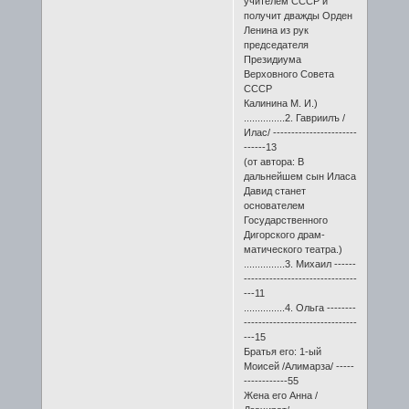
учителем СССР и
получит дважды Орден
Ленина из рук
председателя
Президиума
Верховного Совета
СССР
Калинина М. И.)
...............2. Гавриилъ /
Илас/ -----------------------
------13
(от автора: В
дальнейшем сын Иласа
Давид станет
основателем
Государственного
Дигорского драм-
матического театра.)
...............3. Михаил ------
-------------------------------
---11
...............4. Ольга --------
-------------------------------
---15
Братья его: 1-ый
Моисей /Алимарза/ -----
------------55
Жена его Анна /