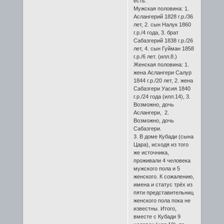
есть:
Мужская половина: 1.
Аслангерий 1828 г.р./36
лет, 2. сын Налук 1860
г.р./4 года, 3. брат
Сабазгерий 1838 г.р./26
лет, 4. сын Гуйман 1858
г.р./6 лет. (илл.8.)
Женская половина: 1.
жена Аслангери Салур
1844 г.р./20 лет, 2. жена
Сабазгери Уасия 1840
г.р./24 года (илл.14), 3.
Возможно, дочь
Аслангери, 2.
Возможно, дочь
Сабазгери.
3. В доме Кубади (сына
Цара), исходя из того
же источника,
проживали 4 человека
мужского пола и 5
женского. К сожалению,
имена и статус трёх из
пяти представительниц
женского пола пока не
известны. Итого,
вместе с Кубади 9