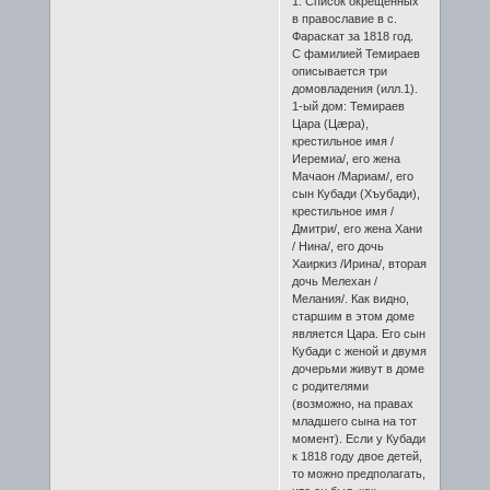
1. Список окрещённых
в православие в с.
Фараскат за 1818 год.
С фамилией Темираев
описывается три
домовладения (илл.1).
1-ый дом: Темираев
Цара (Цæра),
крестильное имя /
Иеремиа/, его жена
Мачаон /Мариам/, его
сын Кубади (Хъубади),
крестильное имя /
Дмитри/, его жена Хани
/ Нина/, его дочь
Хаиркиз /Ирина/, вторая
дочь Мелехан /
Мелания/. Как видно,
старшим в этом доме
является Цара. Его сын
Кубади с женой и двумя
дочерьми живут в доме
с родителями
(возможно, на правах
младшего сына на тот
момент). Если у Кубади
к 1818 году двое детей,
то можно предполагать,