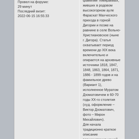
фамилии Темираевых,
Провел на форуме:
живших в родовом
29 минут
высокогорном ауле
Последний визит:
Фараскат Махческого
2022-06-15 16:55:33
прихода в горной
Дигории и позже на
равнине в селе Вольно-
Христиановское (ныне
г. Дигора). Статья
охватывает период
времени до XIХ века
включительно и
опирается на архивные
источники 1818, 1847,
1848, 1863, 1864, 1871,
1886 - 1899 годов и на
фамильное древо
(Вариант 1),
исполненное Муратом
Дзоматовичем в 60-70
годы ХХ-го столетия
(худ. оформление –
Виктор Дзоматович,
фото – Мирон
Михайлович).
Для начала
традиционно краткое
описание