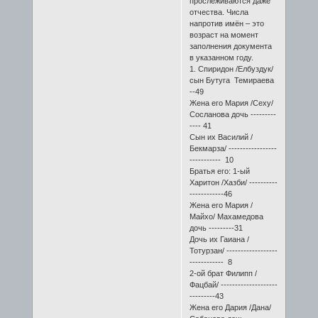
прослеживаются даже
отчества. Числа
напротив имён – это
возраст на момент
заполнения документа
в указанном году.
1. Спиридон /Елбуздук/
сын Бутуга Темираева
--49
Жена его Мария /Сеху/
Сосланова дочь ---------
---- 41
Сын их Василий /
Бекмарза/ -----------------
----------- 10
Братья его: 1-ый
Харитон /Хазби/ ----------
------------46
Жена его Мария /
Майхо/ Махамедова
дочь ---------31
Дочь их Гаиана /
Тотурзан/ ------------------
------------ 8
2-ой брат Филипп /
Фацбай/ --------------------
---------43
Жена его Дария /Дана/