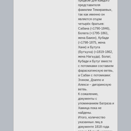
предком для каждого
представителя
фамилии Темираевых,
так как именно он
является отцом
четырёх братьев:
Сабана (≈1790-1846),
Болата (≈1795-1861,
жена Баион), Кубади
(≈1798-1875, жена
Хани) и Бутуга
(Бутъуха) (≈1819-1862,
жена Нагъуда). Болат,
Кубади и Бутуг вместе
с потомками составили
фараскатинскую ветвь,
а Сабан с потомками:
Згином, Дзаппо и
Алекси – дигоринскую
ветвь.
К сожалению,
документы с
упоминанием Батраза и
Хамица пока не
найдены.
Итого, количество
указанных лиц в
документе 1818 года