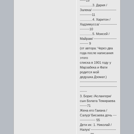
-----15
..............3. Дария /
Залека/ --------------------
----------11
..............4. Харитон /
Хадзимусса/ --------------
--------10
..............5. Моисей /
Майрам/ -------------------
------- 9
(от автора: Через два
года после написания
этого
списка в 1901 году у
Марзабека и Фати
родится мой
дедушка Дзомат.)
-------------------------------
-------------------------------
------
3. Борис /Аслангери/
сын Болата Темираева
------71
Жена его Гаиана /
Салур/ Бисаева дочь ---
------------- 55
Дети их: 1. Николай /
Налук/ ---------------------