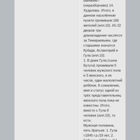
Ванаевы?
(неразборчиво) 14.
Худаловы. Итого, в
данном населённом
пункте проживали 166
жителей (илл.10). Из 22
дворов три
домовладения числятся
за Темираевыми, где
старшими значатся
Кубади, Аслангерий и
Гула (илл.10).
1. В доме Гула (сына
Бутуга) проживали 5
человек мужского пола
и 3 женского, в их
числе, один малолетний
ребёнок. К сожалению,
имя и статус одной из
трёх представительниц
женского пола пока не
известны. Итого,
вместе с Гула 8
человек (илл.10), то
есть:
Мужская половина,
пять братьев: 1. Гула
≈1845 г.р./19 лет, 2.