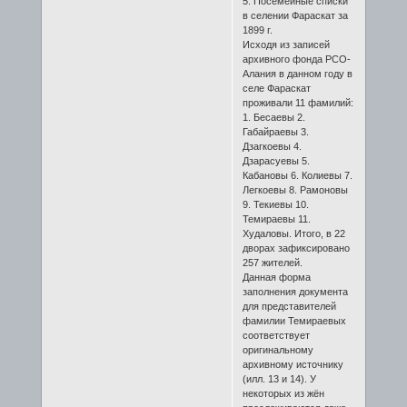
5. Посемейные списки
в селении Фараскат за
1899 г.
Исходя из записей
архивного фонда РСО-
Алания в данном году в
селе Фараскат
проживали 11 фамилий:
1. Бесаевы 2.
Габайраевы 3.
Дзагкоевы 4.
Дзарасуевы 5.
Кабановы 6. Колиевы 7.
Легкоевы 8. Рамоновы
9. Текиевы 10.
Темираевы 11.
Худаловы. Итого, в 22
дворах зафиксировано
257 жителей.
Данная форма
заполнения документа
для представителей
фамилии Темираевых
соответствует
оригинальному
архивному источнику
(илл. 13 и 14). У
некоторых из жён