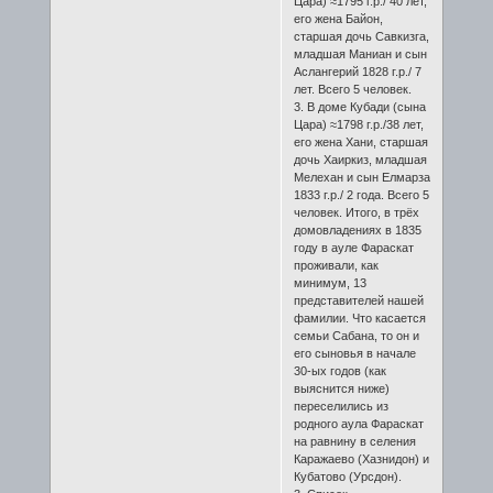
Цара) ≈1795 г.р./ 40 лет,
его жена Байон,
старшая дочь Савкизга,
младшая Маниан и сын
Аслангерий 1828 г.р./ 7
лет. Всего 5 человек.
3. В доме Кубади (сына
Цара) ≈1798 г.р./38 лет,
его жена Хани, старшая
дочь Хаиркиз, младшая
Мелехан и сын Елмарза
1833 г.р./ 2 года. Всего 5
человек. Итого, в трёх
домовладениях в 1835
году в ауле Фараскат
проживали, как
минимум, 13
представителей нашей
фамилии. Что касается
семьи Сабана, то он и
его сыновья в начале
30-ых годов (как
выяснится ниже)
переселились из
родного аула Фараскат
на равнину в селения
Каражаево (Хазнидон) и
Кубатово (Урсдон).