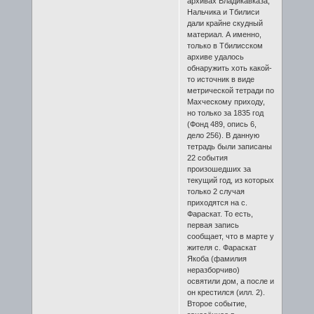
архивах Владикавказа,
Нальчика и Тбилиси
дали крайне скудный
материал. А именно,
только в Тбилисском
архиве удалось
обнаружить хоть какой-
то источник в виде
метрической тетради по
Махческому приходу,
но только за 1835 год
(Фонд 489, опись 6,
дело 256). В данную
тетрадь были записаны
22 события
произошедших за
текущий год, из которых
только 2 случая
приходятся на с.
Фараскат. То есть,
первая запись
сообщает, что в марте у
жителя с. Фараскат
Якоба (фамилия
неразборчиво)
освятили дом, а после и
он крестился (илл. 2).
Второе событие,