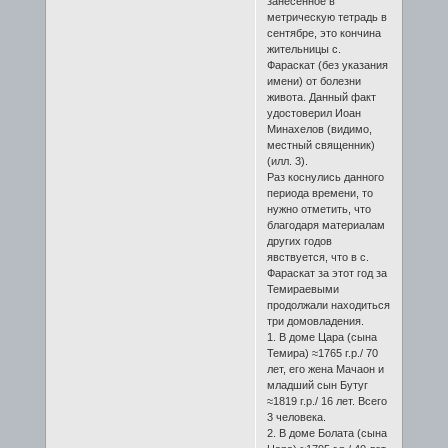
занесённое в
метрическую тетрадь в
сентябре, это кончина
жительницы с.
Фараскат (без указания
имени) от болезни
живота. Данный факт
удостоверил Иоан
Минахелов (видимо,
местный священник)
(илл. 3).
Раз коснулись данного
периода времени, то
нужно отметить, что
благодаря материалам
других годов
явствуется, что в с.
Фараскат за этот год за
Темираевыми
продолжали находиться
три домовладения.
1. В доме Цара (сына
Темира) ≈1765 г.р./ 70
лет, его жена Мачаон и
младший сын Бутуг
≈1819 г.р./ 16 лет. Всего
3 человека.
2. В доме Болата (сына