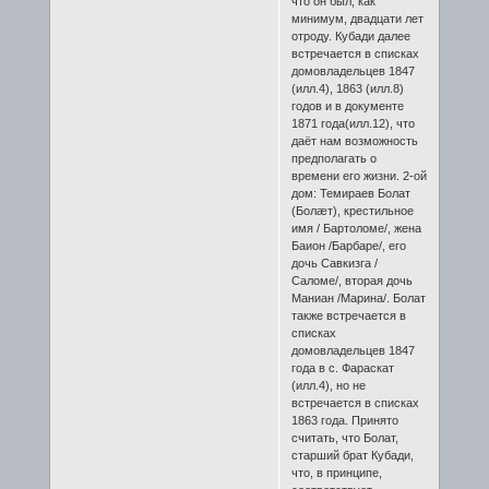
что он был, как
минимум, двадцати лет
отроду. Кубади далее
встречается в списках
домовладельцев 1847
(илл.4), 1863 (илл.8)
годов и в документе
1871 года(илл.12), что
даёт нам возможность
предполагать о
времени его жизни. 2-ой
дом: Темираев Болат
(Болæт), крестильное
имя / Бартоломе/, жена
Баион /Барбаре/, его
дочь Савкизга /
Саломе/, вторая дочь
Маниан /Марина/. Болат
также встречается в
списках
домовладельцев 1847
года в с. Фараскат
(илл.4), но не
встречается в списках
1863 года. Принято
считать, что Болат,
старший брат Кубади,
что, в принципе,