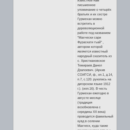
известное нам
письменное
упоминание о четырёх
братьях и их сестре
Гурмехан можно
встретить в
дореволюционной
работе под названием
"Махчески сари
Фураскати гъай" ,
автором которой
является известный
народный сказитель из
с. Христиановское
Темираев Данел
Дзапоевич. (Архив
СОИГСИ, ф., оп.1, д.14,
п.7, с.120. рукопись на
дигорском языке 1912
г.). (илл.16). В честь
Гурмехан ежегодно в
августе месяце
(традиция
возобновлена с
середины ХХ века)
проводится фамильный
кувд в селении
Махческ, куда также