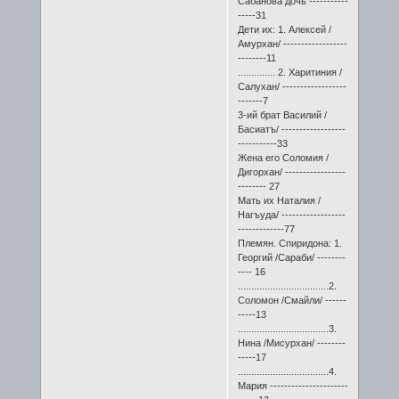
Сабанова дочь -----------
-----31
Дети их: 1. Алексей /
Амурхан/ ------------------
--------11
.............. 2. Харитиния /
Салухан/ ------------------
-------7
3-ий брат Василий /
Басиатъ/ ------------------
-----------33
Жена его Соломия /
Дигорхан/ -----------------
-------- 27
Мать их Наталия /
Нагъуда/ ------------------
-------------77
Племян. Спиридона: 1.
Георгий /Сараби/ --------
---- 16
..................................2.
Соломон /Смайли/ ------
-----13
..................................3.
Нина /Мисурхан/ --------
-----17
..................................4.
Мария ----------------------