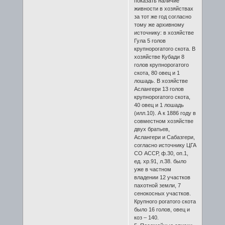
показать наличие
живности в хозяйствах
за тот же год согласно
тому же архивному
источнику: в хозяйстве
Гула 5 голов
крупнорогатого скота. В
хозяйстве Кубади 8
голов крупнорогатого
скота, 80 овец и 1
лошадь. В хозяйстве
Аслангери 13 голов
крупнорогатого скота,
40 овец и 1 лошадь
(илл.10). А к 1886 году в
совместном хозяйстве
двух братьев,
Аслангери и Сабазгери,
согласно источнику ЦГА
СО АССР, ф.30, оп.1,
ед. хр.91, л.38. было
уже в частном
владении 12 участков
пахотной земли, 7
сенокосных участков.
Крупного рогатого скота
было 16 голов, овец и
коз – 140.