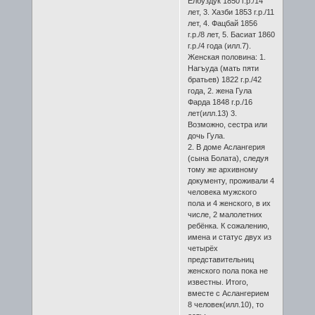
Елбуздук 1850 г.р./14
лет, 3. Хазби 1853 г.р./11
лет, 4. Фацбай 1856
г.р./8 лет, 5. Басиат 1860
г.р./4 года (илл.7).
Женская половина: 1.
Нагъуда (мать пяти
братьев) 1822 г.р./42
года, 2. жена Гула
Фарда 1848 г.р./16
лет(илл.13) 3.
Возможно, сестра или
дочь Гула.
2. В доме Аслангерия
(сына Болата), следуя
тому же архивному
документу, проживали 4
человека мужского
пола и 4 женского, в их
числе, 2 малолетних
ребёнка. К сожалению,
имена и статус двух из
четырёх
представительниц
женского пола пока не
известны. Итого,
вместе с Аслангерием
8 человек(илл.10), то