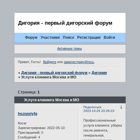
Дигория - первый дигорский форум
Форум
Участники
Поиск
Регистрация
Войти
Активные темы
Привет, Гость!
Войдите
или
зарегистрируйтесь
.
»
Дигория - первый дигорский форум
»
Дигория
»
Услуги клининга Москва и МО
Страница:
1
Услуги клининга Москва и МО
1
Поделиться
2023-10-26 20:26:23
hsznzetyfq
Профессиональные
Косаг
услуги клининга: уборка
Зарегистрирован
: 2022-05-10
после ремонта,
Приглашений:
0
генеральная,
Сообщений:
4