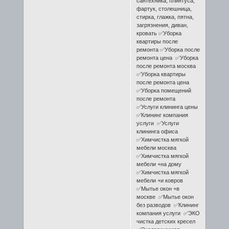
сантехника, плинтуса,
фартук, столешница,
стирка, глажка, пятна,
загрязнения, диван,
кровать ✅Уборка
квартиры после
ремонта ✅Уборка после
ремонта цена ✅Уборка
после ремонта москва
✅Уборка квартиры
после ремонта цена
✅Уборка помещений
после ремонта
✅Услуги клининга цены
✅Клининг компания
услуги ✅Услуги
клининга офиса
✅Химчистка мягкой
мебели москва
✅Химчистка мягкой
мебели +на дому
✅Химчистка мягкой
мебели +и ковров
✅Мытье окон +в
москве ✅Мытье окон
без разводов ✅Клининг
компания услуги ✅ЭКО
чистка детских кресел