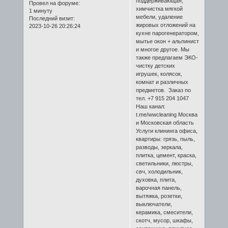
поддерживающая,
Провел на форуме:
химчистка мягкой
1 минуту
мебели, удаление
Последний визит:
жировых отложений на
2023-10-26 20:26:24
кухне парогенератором,
мытье окон + альпинист
и многое другое. Мы
также предлагаем ЭКО-
чистку детских
игрушек, колясок,
комнат и различных
предметов. Заказ по
тел. +7 915 204 1047
Наш канал:
t.me/wwcleaning Москва
и Московская область
Услуги клининга офиса,
квартиры: грязь, пыль,
разводы, зеркала,
плитка, цемент, краска,
светильники, люстры,
свч, холодильник,
духовка, плита,
варочная панель,
вытяжка, розетки,
выключатели,
керамика, смесители,
скотч, мусор, шкафы,