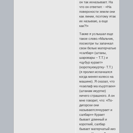
он так ихназывает. На
что он ответил: - «На
поверхности земли они
как линии, поэтому ятак
их называю, а еще
как?!»
Также я услышал еще
такое слово.«Мальчик,
посмотри ты запачкал
свои белые матерчатые
«салбар» (штаны,
шаровары – Т.Т.) и
«цубур курает»
(короткуюкуртку- Т.Т.)
(я пролил испачкался
когда менял колесо на
машине). Я сказал, что
«хаелаф ма къуртгаен»
(штанам икуртке)
ничего страшного. А он
мне говорит, что: «По-
дигорски они
называются«курает и
салбар»» Курает
бывает длинный и
короткий, салбар
бывает матерчатый ииз