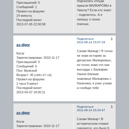
подсказать откуда
Приглашений:
0
пришли МАЛКАРОВЫ в
Сообщений:
1
Чиколу? Если кто знает
Провел на форуме:
- поделитесь. А я
24 минуты
напишу о своих
Последний визит:
поисках.
2013-07-05 22:00:58
4
Поделиться
2011-06-14 23:07:19
as-digor
Салам Малкар ! Я точно
Косаг
не знаю историю за
Зарегистрирован
: 2010-11-17
дигорских Малкаровых,
Приглашений:
0
но точно знаю что они
Сообщений:
6
выходцы с Балкарии.
Пол:
Мужской
Уменя близкие
Возраст:
45
[1981-07-18]
знакомые Малкаровы с
Провел на форуме:
Нальчика, я уних узнаю
2 часа 9 минут
и сообщю тебе
Последний визит:
2013-04-07 18:00:11
5
Поделиться
2011-06-14 23:24:47
as-digor
Салам Малкар ! В
Косаг
историческом очерке
Зарегистрирован
: 2010-11-17
говорится, что было 9