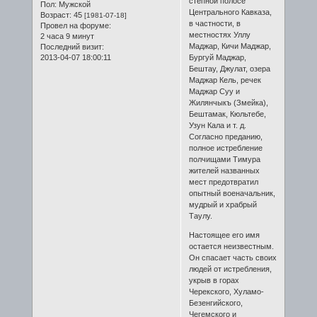
степной полосе
Пол:
Мужской
Центрального Кавказа,
Возраст:
45
[1981-07-18]
в частности, в
Провел на форуме:
местностях Уллу
2 часа 9 минут
Маджар, Кичи Маджар,
Последний визит:
2013-04-07 18:00:11
Бургуй Маджар,
Бештау, Джулат, озера
Маджар Кель, речек
Маджар Суу и
Жилянчыкъ (Змейка),
Бештамак, Кюльтебе,
Узун Кала и т. д.
Согласно преданию,
полное истребление
полчищами Тимура
жителей названных
мест предотвратил
опытный военачальник,
мудрый и храбрый
Таулу.
Настоящее его имя
остается неизвестным.
Он спасает часть своих
людей от истребления,
укрыв в горах
Черекского, Хуламо-
Безенгийского,
Чегемского и