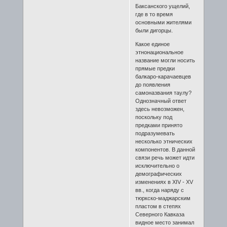
Баксанского ущелий,
где в то время
основными жителями
были дигорцы.
Какое единое
этнонациональное
название могли носить
прямые предки
балкаро-карачаевцев
до появления
самоназвания таулу?
Однозначный ответ
здесь невозможен,
поскольку под
предками принято
подразумевать
несколько этнических
компонентов. В данной
связи речь может идти
исключительно о
демографических
изменениях в XIV - XV
вв., когда наряду с
тюркско-маджарским
пластом в степях
Северного Кавказа
видное место занимал