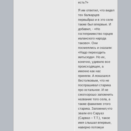
есть?»
Я им ответил, что видел
тех балкарцев
первыйраз и в это селе
также был впервые. И
добавил, - «Но
гостеприимство горцев
иаланского народа
таково». Они
посмеялись и сказали:
«Надо переходить
житьсюда». Но их,
конечно, удивило все
происходящее, а
именно как нас
приняли. А яоказался
бестолковым, что не
поспрашивал старика
про остальное. И не
смогхорошо запомнить
название того села, а
также фамилию этого
старика. Запомнил,что
звали его Саруаз
(Сарваз – Т.Т.), такое
имя слышал впервые,
наверно потомуи