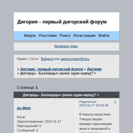
Дигория - первый дигорский форум
Форум
Участники
Поиск
Регистрация
Войти
Активные темы
Привет, Гость!
Войдите
или
зарегистрируйтесь
.
»
Дигория - первый дигорский форум
»
Дигория
»
Дигорцы - Балкарцы= ранее один народ? <
Страница:
1
Дигорцы - Балкарцы= ранее один народ? <
1
Поделиться
2010-11-17 23:44:28
as-digor
B период нашествия
Косаг
Тимура предки
Зарегистрирован
: 2010-11-17
балкаро-карачаевцев
Приглашений:
0
жили в предгорной и
Сообщений:
6