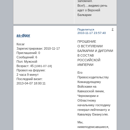
запомнил.
Все!)....видимо речь
идет о Верхней
Балкарии
2
Поделиться
2010-11-17 23:57:40
as-digor
ПРОШЕНИЕ
Косаг
О ВСТУПЛЕНИИ
Зарегистрирован
: 2010-11-17
БАЛКАРИИ И ДИГОРИИ
Приглашений:
0
В СОСТАВ
Сообщений:
6
РОССИЙСКОЙ
Пол:
Мужской
ИМПЕРИИ
Возраст:
45
[1981-07-18]
Провел на форуме:
Его
2 часа 9 минут
Превосходительству
Последний визит:
Командующему
2013-04-07 18:00:11
Войсками на
Кавказской линии,
Черномории и
Областному
начальнику господину
генерал-лейтенанту и
Кавалеру Емануэлю.
Мы,
нижеподписавшиеся,