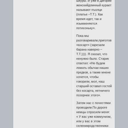
шкуры. И уже в Дигории
женскийдлинный курает
называют пъолци
(платье –Т.Т.). Как
время идет, так и
языкменяется
потихоньку».
Пока мы
разговаривали,приготовили
«косарт» (зарезали
барана наверно –
Т.Т.)))). Я сказал, что
ненужно было. Старик
ответил: «Не будем
ломать обычаи наших
предков, а также мнене
хочется, чтобы
говорили, мол, наш
старший оставил гостей
без косарта, нетничего
позорнее этого».
Затем нас с почестями
проводили.По дороге
немцы спросили меня:
« У вас уже коммунизм,
или у вас в этом
селенииродственники