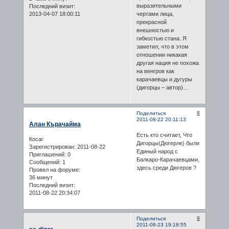
выразительными
Последний визит:
2013-04-07 18:00:11
чертами лица,
прекрасной
внешностью и
гибкостью стана. Я
заметил, что в этом
отношении никакая
другая нация не похожа
на венгров как
карачаевцы и дугуры
(дигорцы – автор)…
8
Поделиться
2011-08-22 20:11:13
Алан Кърачайма
Есть кто считает, Что
Косаг
Дигорцы(Дюгерле) были
Зарегистрирован
: 2011-08-22
Единый народ с
Приглашений:
0
Балкаро-Карачаевцами,
Сообщений:
1
здесь среди Дюгеров ?
Провел на форуме:
36 минут
Последний визит:
2011-08-22 20:34:07
9
Поделиться
2011-08-23 19:18:55