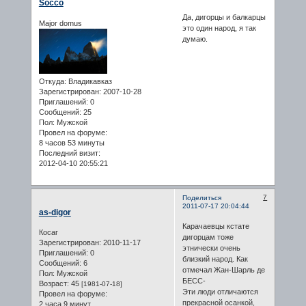
Socco
Да, дигорцы и балкарцы
Major domus
это один народ, я так
думаю.
Откуда:
Владикавказ
Зарегистрирован
: 2007-10-28
Приглашений:
0
Сообщений:
25
Пол:
Мужской
Провел на форуме:
8 часов 53 минуты
Последний визит:
2012-04-10 20:55:21
7
Поделиться
2011-07-17 20:04:44
as-digor
Карачаевцы кстате
Косаг
дигорцам тоже
Зарегистрирован
: 2010-11-17
этнически очень
Приглашений:
0
близкий народ. Как
Сообщений:
6
отмечал Жан-Шарль де
Пол:
Мужской
БЕСС-
Возраст:
45
[1981-07-18]
Эти люди отличаются
Провел на форуме:
прекрасной осанкой,
2 часа 9 минут