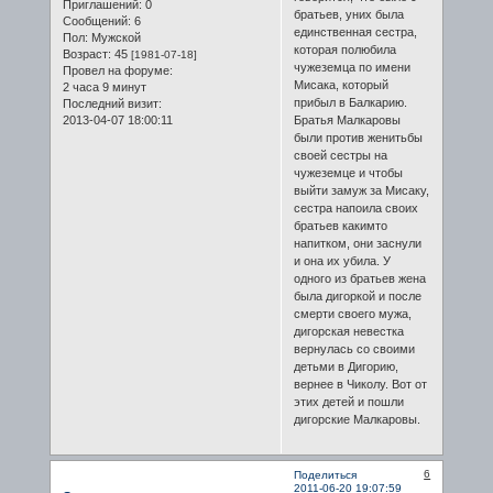
Приглашений:
0
братьев, уних была
Сообщений:
6
единственная сестра,
Пол:
Мужской
которая полюбила
Возраст:
45
[1981-07-18]
чужеземца по имени
Провел на форуме:
Мисака, который
2 часа 9 минут
прибыл в Балкарию.
Последний визит:
2013-04-07 18:00:11
Братья Малкаровы
были против женитьбы
своей сестры на
чужеземце и чтобы
выйти замуж за Мисаку,
сестра напоила своих
братьев какимто
напитком, они заснули
и она их убила. У
одного из братьев жена
была дигоркой и после
смерти своего мужа,
дигорская невестка
вернулась со своими
детьми в Дигорию,
вернее в Чиколу. Вот от
этих детей и пошли
дигорские Малкаровы.
6
Поделиться
2011-06-20 19:07:59