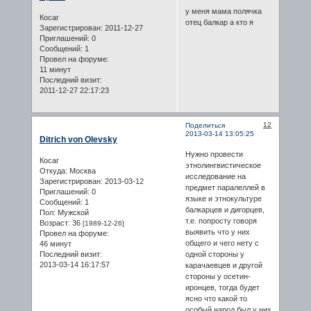
у меня мама полячка
Косаг
отец балкар а кто я
Зарегистрирован
: 2011-12-27
Приглашений:
0
Сообщений:
1
Провел на форуме:
11 минут
Последний визит:
2011-12-27 22:17:23
12
Поделиться
2013-03-14 13:05:25
Ditrich von Olevsky
Нужно провести
Косаг
этнолингвистическое
Откуда:
Москва
исследование на
Зарегистрирован
: 2013-03-12
предмет паралеллей в
Приглашений:
0
языке и этнокультуре
Сообщений:
1
балкарцев и дигорцев,
Пол:
Мужской
т.е. попросту говоря
Возраст:
36
[1989-12-26]
выявить что у них
Провел на форуме:
общего и чего нету с
46 минут
Последний визит:
одной стороны у
2013-03-14 16:17:57
карачаевцев и другой
стороны у осетин-
иронцев, тогда будет
ясно что какой то
особый народ был у них