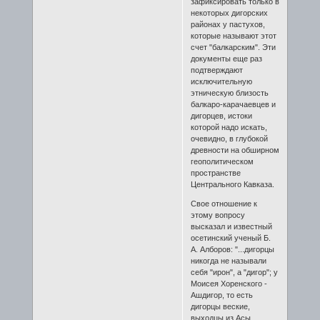
зафиксировать только в
некоторых дигорских
районах у пастухов,
которые называют этот
счет "балкарским". Эти
документы еще раз
подтверждают
исключительную
этническую близость
балкаро-карачаевцев и
дигорцев, истоки
которой надо искать,
очевидно, в глубокой
древности на обширном
геополитическом
пространстве
Центрального Кавказа.
Свое отношение к
этому вопросу
высказал и известный
осетинский ученый Б.
А. Алборов: "...дигорцы
никогда не называли
себя "ирон", а "дигор"; у
Моисея Хоренского -
Ашдигор, то есть
дигорцы веские,
выходцы из Асы,