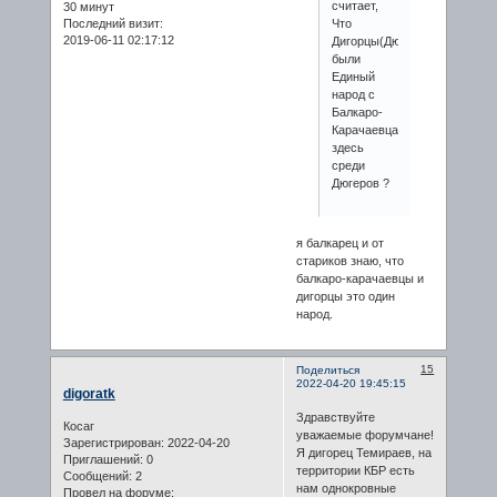
считает,
30 минут
Последний визит:
Что
2019-06-11 02:17:12
Дигорцы(Дюгерле)
были
Единый
народ с
Балкаро-
Карачаевцами,
здесь
среди
Дюгеров ?
я балкарец и от
стариков знаю, что
балкаро-карачаевцы и
дигорцы это один
народ.
15
Поделиться
2022-04-20 19:45:15
digoratk
Здравствуйте
Косаг
уважаемые форумчане!
Зарегистрирован
: 2022-04-20
Я дигорец Темираев, на
Приглашений:
0
территории КБР есть
Сообщений:
2
нам однокровные
Провел на форуме: