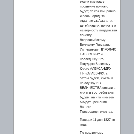
ежели сие наше
прошение принято
будет, то как мы, равно
и весь народ, за
отдачею уж Аманатов -
детей наших, принять и
на верность подданства
присягу
Всероссийскому
Великому Государю
Императору НИКОЛАЮ
ПАВЛОВИЧУ и
наследнику Его
Государю Великому
Князю АЛЕКСАНДРУ
НИКОЛАЕВИЧУ, а
затем будем, ежели и
на службу ЕГО
ВЕЛИЧЕСТВА естьли в
них мы востребованы
будем, на что и имеем
ожидать решения
Вашего
Превосходительства.
Генвари 11 дня 1827-го
года.
По подлинному