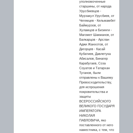
уполномоченные
старшины, от народа
Уpусбиевцов -
Мурзакул Уpусбиев, от
Чегемцев - Кельмамбет
Баймурзов, от
Хуламцов и Бизинги -
Магомет Шакманов, от
Балкарцов - Арслан
Аджи Жанхотов, от
Дигорцев - Касай
Кубатиев, Давлетука
Абисалов, Бинагер
Карабугaeв, Соза
Соyатов и Татархан
Туганов, были
отправлены к Вашему
Превосходительству,
для испрошения
покровительства и
защиты
ВСЕРОССИЙСКОГО
ВЕЛИКОГО ГОСУДАРЯ
ИМПЕРАТОРА
НИКОЛАЯ
ПАВЛОВИЧА, яко
поставленного от него
наместника, с тем, что