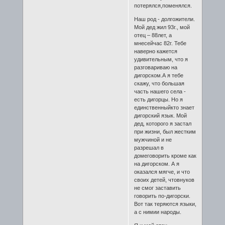
потерялся,поменялся.
Наш род - долгожители.
Мой дед жил 93г., мой
отец – 88лет, а
мнесейчас 82г. Тебе
наверно кажется
удивительным, что я
разговариваю на
дигорском.А я тебе
скажу, что большая
часть нашего села -
есть дигорцы. Но я
единственныйкто знает
дигорский язык. Мой
дед, которого я застал
при жизни, был жестким
мужчиной и не
разрешал в
домеговорить кроме как
на дигорском. А я
оказался мягче, и что
своих детей, чтовнуков
не смог заставить
говорить по-дигорски.
Вот так теряются языки,
а с нимии народы.