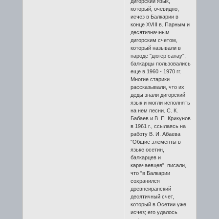
дигорский язык,
который, очевидно,
исчез в Балкарии в
конце XVIII в. Парным и
десятизначным
дигорским счетом,
который называли в
народе "дюгер санау",
балкарцы пользовались
еще в 1960 - 1970 гг.
Многие старики
рассказывали, что их
деды знали дигорский
язык и могли исполнять
на нем песни. С. К.
Бабаев и В. П. Крикунов
в 1961 г., ссылаясь на
работу В. И. Абаева
"Общие элементы в
язьке осетин,
балкарцев и
карачаевцев", писали,
что "в Балкарии
сохранился
древнеиранский
десятичный счет,
который в Осетии уже
исчез; его удалось