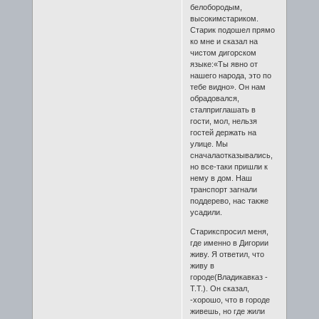
белобородым,
высокимстариком.
Старик подошел прямо
ко мне и сказал на
чистом дигорском
языке:«Ты явно от
нашего народа, это по
тебе видно». Он нам
обрадовался,
сталприглашать в
гости, мол, нельзя
гостей держать на
улице. Мы
сначалаотказывались,
но все-таки пришли к
нему в дом. Наш
транспорт загнали
поддерево, нас также
усадили.
Старикспросил меня,
где именно в Дигории
живу. Я ответил, что
живу в
городе(Владикавказ -
Т.Т.). Он сказал,
-хорошо, что в городе
живешь, но где жили