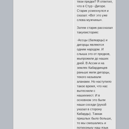
твои предки? Я ответил,
что в Стур –Дигоре.
Старик усмехнулся и
сказал: «Вот это уже
слова мужчины».
Затем старик рассказал
такуюисторию:
-Ассцы (балкарцы) и
дигорцы являются
одним народом. И
слыша это от предков,
мыпрожили до наших
дней. В Ассии и на
землях Кабардинцев
раньше жили дигорцы,
текого называли
аланами. Но наступило
такое время, что нас
вытеснили с
нашихмест. И в
основном это были
наши соседи (рукой
указал в сторону
Кабарды). Таккак
пришлых было больше,
то мы смешались и
потихоньку наш язык