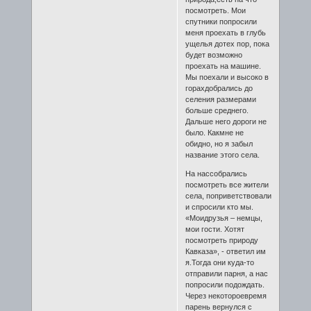
посмотреть. Мои
спутники попросили
меня проехать в глубь
ущелья дотех пор, пока
будет возможно
проехать на машине.
Мы поехали и высоко в
горахдобрались до
селения размерами
больше среднего.
Дальше него дороги не
было. Какмне не
обидно, но я забыл
название этого села.
На нассобрались
посмотреть все жители
села, поприветствовали
и спросили кто мы.
«Моидрузья – немцы,
мои гости. Хотят
посмотреть природу
Кавказа», - ответил им
я.Тогда они куда-то
отправили парня, а нас
попросили подождать.
Через некотороевремя
парень вернулся с