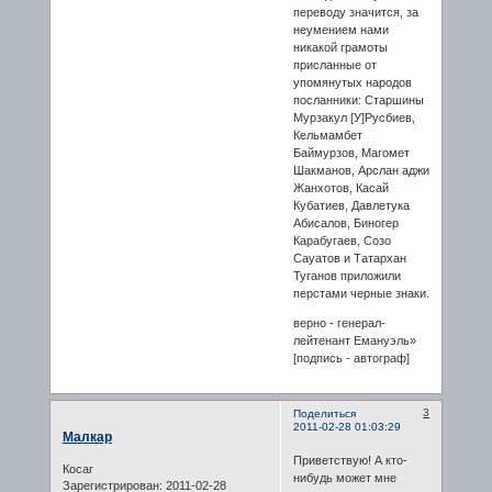
переводу значится, за
неумением нами
никакой грамоты
присланные от
упомянутых народов
посланники: Старшины
Мурзакул [У]Русбиев,
Кельмамбет
Баймурзов, Магомет
Шакманов, Арслан аджи
Жанхотов, Касай
Кубатиев, Давлетука
Абисалов, Биногер
Карабугaeв, Созо
Саyатов и Татархан
Туганов приложили
перстами черные знаки.
верно - генерал-
лейтенант Емануэль»
[подпись - автограф]
3
Поделиться
2011-02-28 01:03:29
Малкар
Приветствую! А кто-
Косаг
нибудь может мне
Зарегистрирован
: 2011-02-28