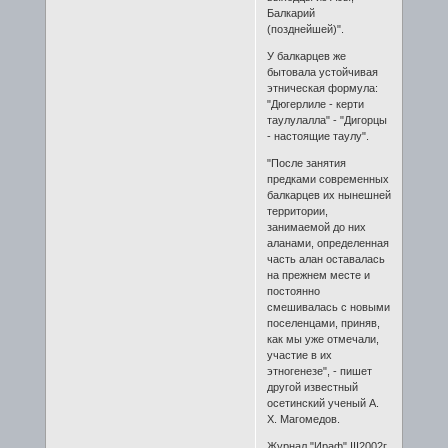
Балкарий
(позднейшей)".
У балкарцев же
бытовала устойчивая
этническая формула:
"Дюгерлиле - керти
таулулалла" - "Дигорцы
- настоящие таулу".
"После занятия
предками современных
балкарцев их нынешней
территории,
занимаемой до них
аланами, определенная
часть алан оставалась
на прежнем месте и
постоянно
смешивалась с новыми
поселенцами, приняв,
как мы уже отмечали,
участие в их
этногенезе", - пишет
другой известный
осетинский ученый А.
X. Магомедов.
Журнал "Ираф" III2002г.