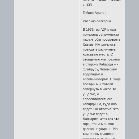
с. 225
Гобеев Ариган
Рассказ балкарца.
В 1975г. из ГДР к нам
приехала супружеская
пара,чтобы посмотреть
Кавказ. Им хотелось
повидать различные
красивые места. С
этойцелью мы поехали
в сторону Кабарды – к
Эльбрусу, Чегемским
водопадам и
Голубымозерам. В ходе
поездки мы хотели
завернуть в какое-то
ущелье, и
спросилиместного
кабардинца, куда оно
ведет. Он ответил, что
ущелье ведет в
Балкарию, атак как это
горы, то на машине
далеко не уедешь. Но
там очень красивая
природа,есть на что