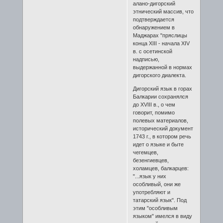
алано-дигорский
этнический массив, что
подтверждается
обнаружением в
Маджарах "пряслицы
конца XIII - начала XIV
в. с осетинской
надписью,
выдержанной в нормах
дигорского диалекта.
Дигорский язык в горах
Балкарии сохранялся
до XVIII в., о чем
говорит, помимо
полевых материалов,
исторический документ
1743 г., в котором речь
идет о языке и быте
чегемцев,
безенгиевцев,
холамцев, балкарцев:
"...язык у них
особливый, они же
употребляют и
татарский язык". Под
этим "особливым
языком" имелся в виду