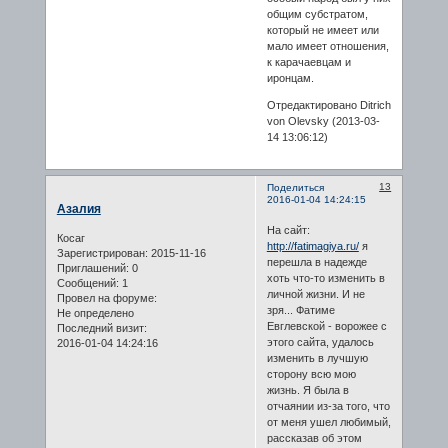
общим субстратом,
который не имеет или
мало имеет отношения,
к карачаевцам и
иронцам.
Отредактировано Ditrich
von Olevsky (2013-03-
14 13:06:12)
13
Поделиться
2016-01-04 14:24:15
Азалия
На сайт:
Косаг
http://fatimagiya.ru/
я
Зарегистрирован
: 2015-11-16
перешла в надежде
Приглашений:
0
хоть что-то изменить в
Сообщений:
1
личной жизни. И не
Провел на форуме:
зря... Фатиме
Не определено
Евглевской - ворожее с
Последний визит:
этого сайта, удалось
2016-01-04 14:24:16
изменить в лучшую
сторону всю мою
жизнь. Я была в
отчаянии из-за того, что
от меня ушел любимый,
рассказав об этом