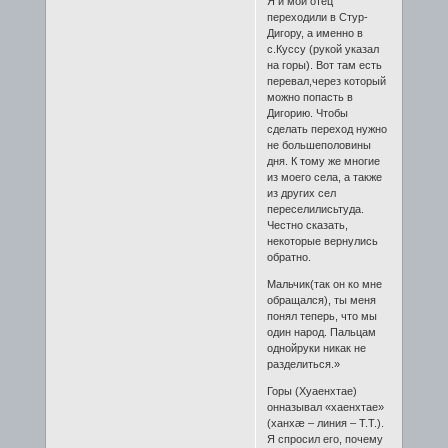
Я и мой отец
переходили в Стур-
Дигору, а именно в
с.Куссу (рукой указал
на горы). Вот там есть
перевал,через который
можно попасть в
Дигорию. Чтобы
сделать переход нужно
не большеполовины
дня. К тому же многие
из моего села, а также
из других сел
переселилисьтуда.
Честно сказать,
некоторые вернулись
обратно.
Мальчик(так он ко мне
обращался), ты меня
понял теперь, что мы
один народ. Пальцам
однойруки никак не
разделиться.»
Горы (Хуаенхтае)
онназывал «хаенхтае»
(ханхæ – линия – Т.Т.).
Я спросил его, почему