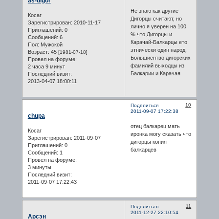
as-digor
Не знаю как другие
Косаг
Дигорцы считают, но
Зарегистрирован
: 2010-11-17
лично я уверен на 100
Приглашений:
0
% что Дигорцы и
Сообщений:
6
Карачай-Балкарцы ето
Пол:
Мужской
этнически один народ.
Возраст:
45
[1981-07-18]
Большиснтво дигорских
Провел на форуме:
фамилий выходцы из
2 часа 9 минут
Балкарии и Карачая
Последний визит:
2013-04-07 18:00:11
10
Поделиться
2011-09-07 17:22:38
chupa
отец балкарец мать
Косаг
иронка могу сказать что
Зарегистрирован
: 2011-09-07
дигорцы копия
Приглашений:
0
балкарцев
Сообщений:
1
Провел на форуме:
3 минуты
Последний визит:
2011-09-07 17:22:43
11
Поделиться
2011-12-27 22:10:54
Арсэн