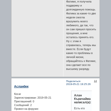
Фатиме, я получила
поддержку и
долгожданную помощь.
Фатима за какие-то две
недели смогла
вразумить моего
любимого, да так, что
он сам пришел просить
прощения, а мне
осталось принять его.
Ну с этим я
справилась, теперь мы
вместе. Если будут
какие-то проблемы в
личной жизни,
обращайтесь к Фатиме,
она сделает все по
высшему разряду.
14
Поделиться
2019-05-21 19:25:26
Асланбек
Косаг
Алан
Зарегистрирован
: 2019-05-21
Кърачайма
Приглашений:
0
написал(а):
Сообщений:
2
Есть кто
Провел на форуме: