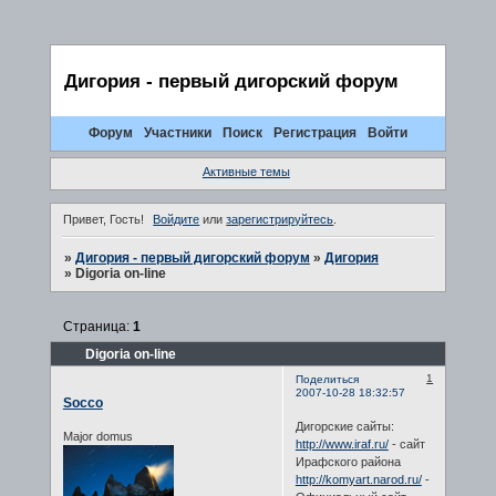
Дигория - первый дигорский форум
Форум
Участники
Поиск
Регистрация
Войти
Активные темы
Привет, Гость!
Войдите
или
зарегистрируйтесь
.
»
Дигория - первый дигорский форум
»
Дигория
»
Digoria on-line
Страница:
1
Digoria on-line
1
Поделиться
2007-10-28 18:32:57
Socco
Дигорские сайты:
Major domus
http://www.iraf.ru/
- сайт
Ирафского района
http://komyart.narod.ru/
-