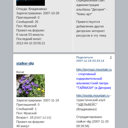
Официальный сайт
администрации
Откуда:
Владикавказ
альпбазы "Дигория" -
Зарегистрирован
: 2007-10-28
"Комы арт"
Приглашений:
0
Сообщений:
25
Приветствуется
Пол:
Мужской
добавление других
Провел на форуме:
дигорских интернет
8 часов 53 минуты
ресурсов в эту тему.
Последний визит:
2012-04-10 20:55:21
2
Поделиться
2007-11-19 03:33:14
stalker-dig
http://taymazi.mountain.ru
Косаг
- спортивный
оздоровительный
альпинистский лагерь
"ТАЙМАЗИ" (в Дигории)
http://osetia.mountain.ru
-
туристический клуб
Зарегистрирован
: 2007-11-19
Приглашений:
0
"ЭДЕЛЬВЕЙС"
Сообщений:
1
(Владикавказ)
Пол:
Мужской
Отредактировано
Возраст:
18
[2007-12-22]
stalker-dig (2007-11-20
Провел на форуме:
48 минут
09:39:58)