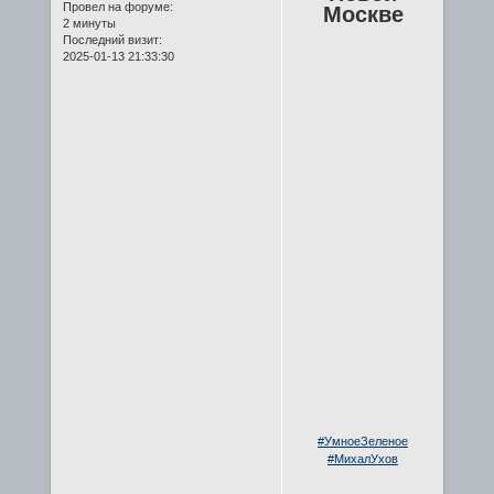
Провел на форуме:
Москве
2 минуты
Последний визит:
2025-01-13 21:33:30
#УмноеЗеленое
#МихалУхов