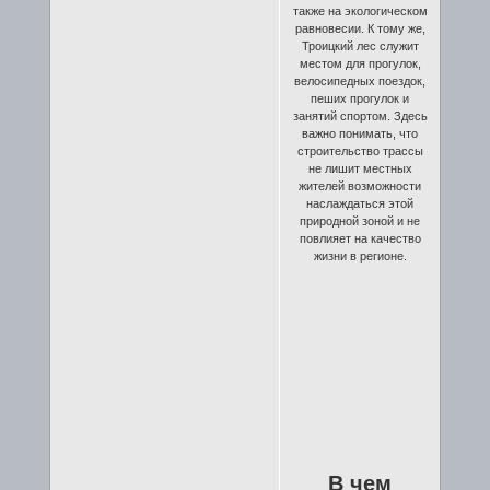
также на экологическом
равновесии. К тому же,
Троицкий лес служит
местом для прогулок,
велосипедных поездок,
пеших прогулок и
занятий спортом. Здесь
важно понимать, что
строительство трассы
не лишит местных
жителей возможности
наслаждаться этой
природной зоной и не
повлияет на качество
жизни в регионе.
В чем