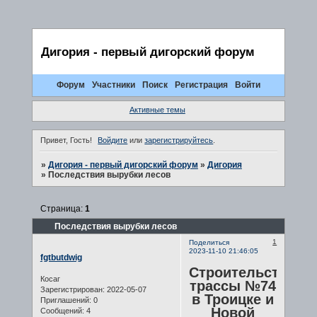
Дигория - первый дигорский форум
Форум
Участники
Поиск
Регистрация
Войти
Активные темы
Привет, Гость!
Войдите
или
зарегистрируйтесь
.
»
Дигория - первый дигорский форум
»
Дигория
»
Последствия вырубки лесов
Страница:
1
Последствия вырубки лесов
1
Поделиться
2023-11-10 21:46:05
fgtbutdwig
Строительство
Косаг
трассы №74
Зарегистрирован
: 2022-05-07
в Троицке и
Приглашений:
0
Новой
Сообщений:
4