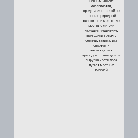
ценным многие
десятилетия,
представляет собой не
только природный
резерв, но и место, где
местные жители
находили уединение,
проводили время с
семьей, занимались
спортом и
наслаждались
природой. Планируемая
вырубка части леса
пугает местных
жителей.