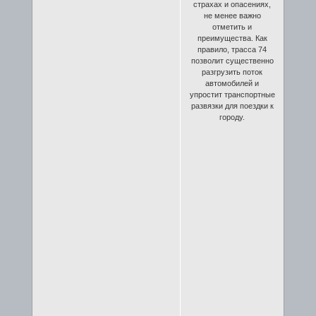
страхах и опасениях,
не менее важно
отметить и
преимущества. Как
правило, трасса 74
позволит существенно
разгрузить поток
автомобилей и
упростит транспортные
развязки для поездки к
городу.