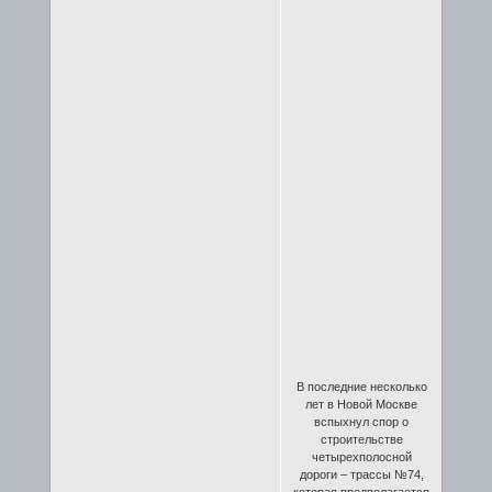
В последние несколько
лет в Новой Москве
вспыхнул спор о
строительстве
четырехполосной
дороги – трассы №74,
которая предполагается