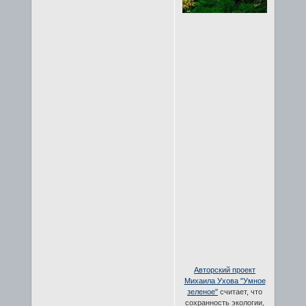
Авторский проект
Михаила Ухова "Умное
зеленое"
считает, что
сохранность экологии,